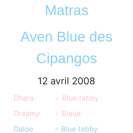
Matras
Aven Blue des
Cipangos
12 avril 2008
Dhara
♀
Blue tabby
Dreamy
♀
Bleue
Daloo
♂
Blue tabby