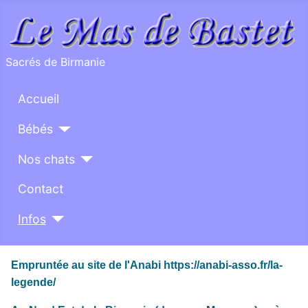
Sacrés de Birmanie
Accueil
Bébés
Nos chats
Contact
Infos
Empruntée au site de l'Anabi https://anabi-asso.fr/la-
legende/